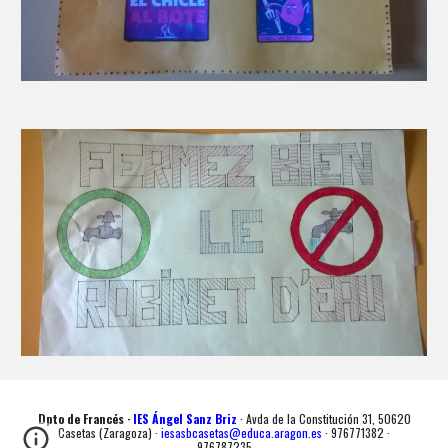
Dpto de Francés ·
IES Ángel Sanz Briz
· Avda de la Constitución 31, 50620
Casetas (Zaragoza) ·
iesasbcasetas@educa.aragon.es
· 976771382 ·
976787235