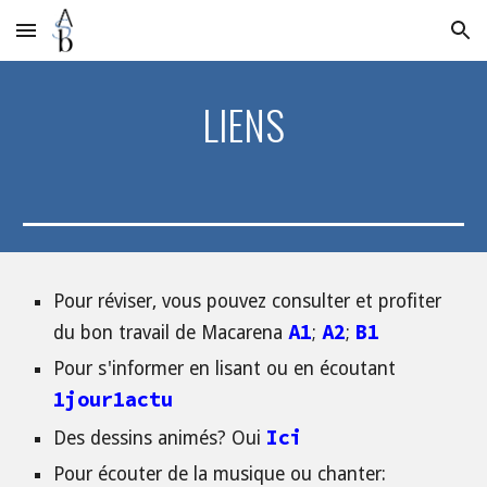
Skip to main content
Skip to navigation
LIENS
Pour réviser, vous pouvez consulter et profiter 
A1
A2
B1
du bon travail de Macarena
;
;
Pour s'informer en lisant ou en écoutant
1jour1actu
Ici
Des dessins animés? Oui
Pour écouter de la musique ou chanter: