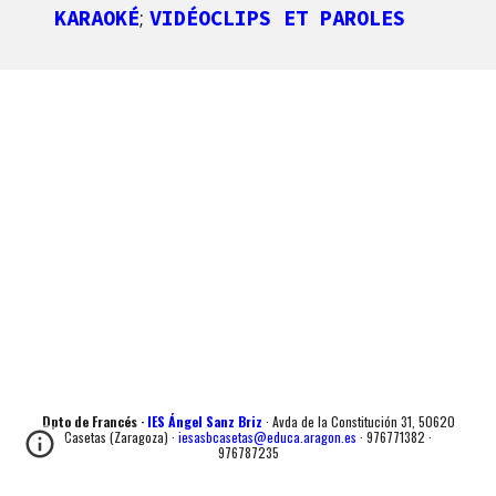
KARAOKÉ
VIDÉOCLIPS ET PAROLES
;
Dpto de Francés ·
IES Ángel Sanz Briz
· Avda de la Constitución 31, 50620
Casetas (Zaragoza) ·
iesasbcasetas@educa.aragon.es
· 976771382 ·
976787235